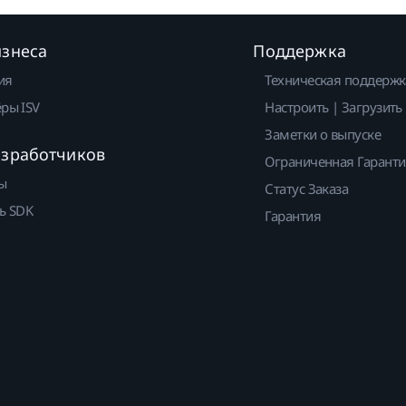
изнеса
Поддержка
ия
Техническая поддержк
ры ISV
Настроить | Загрузить
Заметки о выпуске
азработчиков
Ограниченная Гарант
ы
Статус Заказа
ь SDK
Гарантия