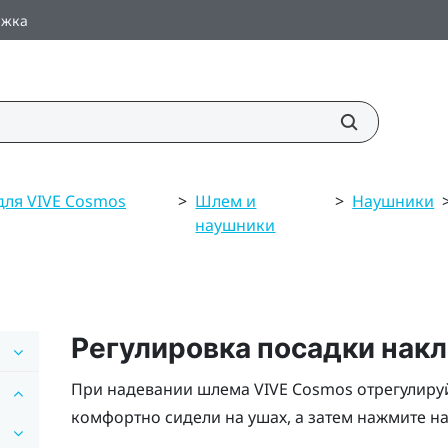
ржка
для VIVE Cosmos
>
Шлем и
>
Наушники
наушники
Регулировка посадки нак
При надевании шлема
VIVE Cosmos
отрегулиру
комфортно сидели на ушах, а затем нажмите н