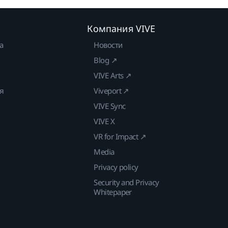
Компания VIVE
а
Новости
Blog ↗
VIVE Arts ↗
ия
Viveport ↗
VIVE Sync
VIVE X
VR for Impact ↗
Media
Privacy policy
Security and Privacy
Whitepaper