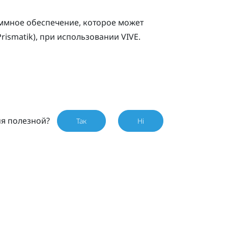
аммное обеспечение, которое может
Prismatik
), при использовании
VIVE
.
ия полезной?
Так
Ні