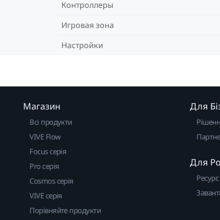
Контроллеры
Игровая зона
Настройки
Магазин
Для Бі
Всі продукти
Рішен
VIVE Flow
Партне
Focus серія
Для Р
Pro серія
Ресурс
Cosmos серія
Завант
VIVE серія
Порівняйте продукти