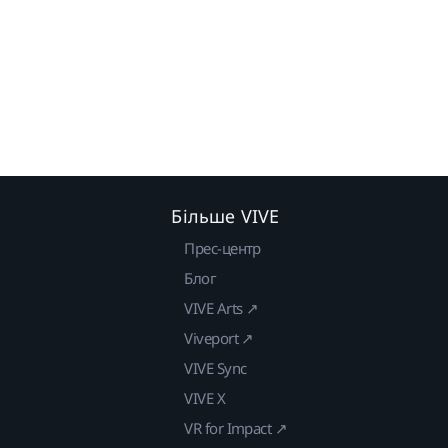
Більше VIVE
Прес-центр
Блог
VIVE Arts ↗
Viveport ↗
VIVE Sync
VIVE X
VR for Impact ↗