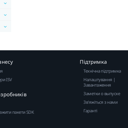
знесу
Підтримка
ня
Технічна підтримка
ри ISV
Налаштування |
Завантаження
Заметки о выпуске
озробників
Зв'яжіться з нами
Гаранті
ажити пакети SDK