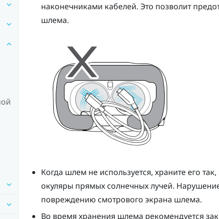
наконечниками кабелей. Это позволит предо
шлем
а.
ной
Когда
шлем
не используется, храните его так
окуляры прямых солнечных лучей. Нарушение
повреждению смотрового экрана шлема.
Во время хранения
шлем
а рекомендуется за