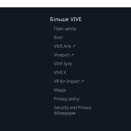
Більше VIVE
Прес-центр
Блог
VIVE Arts ↗
Viveport ↗
VIVE Sync
VIVE X
VR for Impact ↗
Медіа
Privacy policy
Security and Privacy
Whitepaper