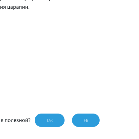
ия царапин.
ия полезной?
Так
Ні