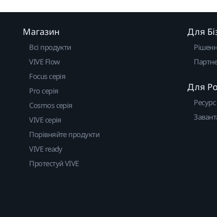
Магазин
Для Бі
Всі продукти
Рішен
VIVE Flow
Партне
Focus серія
Для Р
Pro серія
Ресурс
Cosmos серія
Завант
VIVE серія
Порівняйте продукти
VIVE ready
Протестуй VIVE