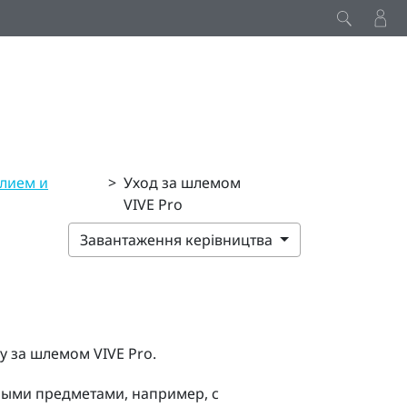
елием и
>
Уход за шлемом
VIVE Pro
Завантаження керівництва
ду за шлемом
VIVE Pro
.
трыми предметами, например, с