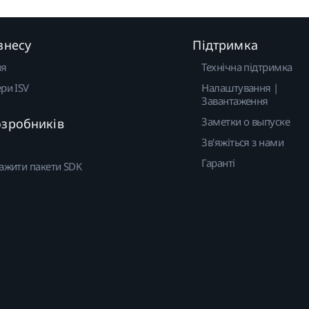
знесу
Підтримка
ня
Технічна підтримка
ри ISV
Налаштування |
Завантаження
Заметки о выпуске
озробників
Зв'яжіться з нами
Гаранті
ажити пакети SDK