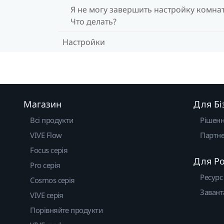
Я не могу завершить настройку комна
Что делать?
Настройки
Магазин
Для Бі
Всі продукти
Рішен
VIVE Flow
Партне
Focus серія
Для Р
Pro серія
Ресурс
Cosmos серія
Завант
VIVE серія
Порівняйте продукти