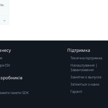
ты.
знесу
Підтримка
ня
Технічна підтримка
ри ISV
Налаштування |
Завантаження
Заметки о выпуске
озробників
Зв'яжіться з нами
Гаранті
ажити пакети SDK