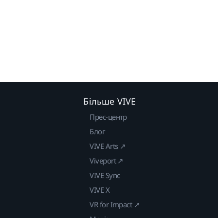
Більше VIVE
Прес-центр
Блог
VIVE Arts ↗
Viveport ↗
VIVE Sync
VIVE X
VR for Impact ↗