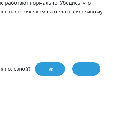
ие работают нормально. Убедись, что
ю в настройке компьютера (к системному
ия полезной?
Так
Ні