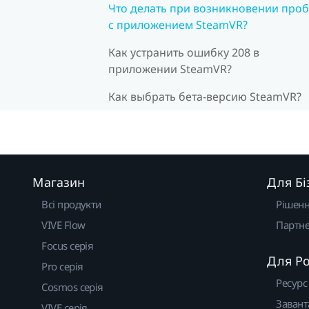
Что делать при возникновении про
с приложением SteamVR?
Как устранить ошибку 208 в
приложении SteamVR?
Как выбрать бета-версию SteamVR?
Магазин
Для Бі
Всі продукти
Рішен
VIVE Flow
Партне
Focus серія
Для Р
Pro серія
Ресурс
Cosmos серія
Завант
VIVE серія