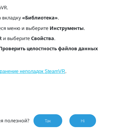
mVR
.
а вкладку
«Библиотека»
.
еся меню и выберите
Инструменты
.
R
и выберите
Свойства
.
Проверить целостность файлов данных
.
транение неполадок SteamVR
ия полезной?
Так
Ні