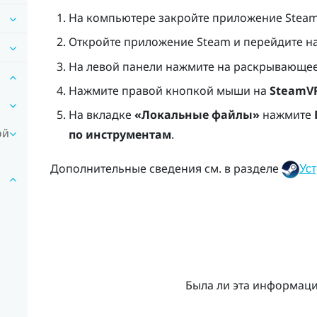
На компьютере закройте приложение
Stea
Откройте приложение
Steam
и перейдите н
На левой панели нажмите на раскрывающе
Нажмите правой кнопкой мыши на
SteamV
На вкладке
«Локальные файлы»
нажмите
ой
по инструментам
.
Дополнительные сведения см. в разделе
Ус
Была ли эта информац