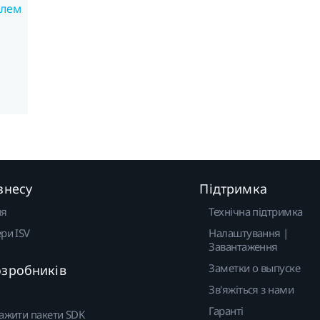
блем
знесу
Підтримка
ня
Технічна підтримка
ри ISV
Налаштування |
Завантаження
Заметки о выпуске
озробників
Зв'яжіться з нами
Гаранті
ажити пакети SDK