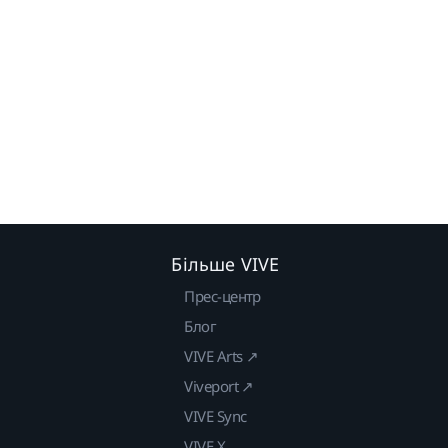
Більше VIVE
Прес-центр
Блог
VIVE Arts ↗
Viveport ↗
VIVE Sync
VIVE X