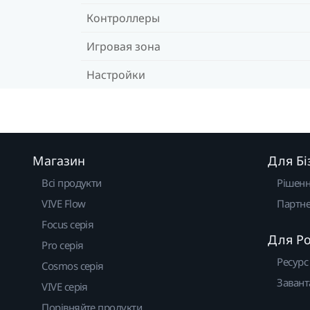
Контроллеры
Игровая зона
Настройки
Магазин
Для Бі
Всі продукти
Рішен
VIVE Flow
Партне
Focus серія
Для Р
Pro серія
Ресурс
Cosmos серія
Завант
VIVE серія
Порівняйте продукти