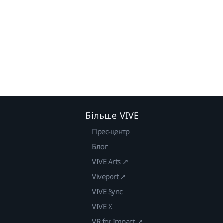
Більше VIVE
Прес-центр
Блог
VIVE Arts ↗
Viveport ↗
VIVE Sync
VIVE X
VR for Impact ↗