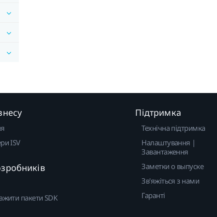
знесу
Підтримка
ня
Технічна підтримка
ри ISV
Налаштування |
Завантаження
Заметки о выпуске
озробників
Зв'яжіться з нами
Гаранті
ажити пакети SDK