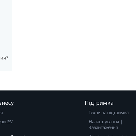
ия?
знесу
Підтримка
ня
Технічна підтримка
ри ISV
Налаштування |
Завантаження