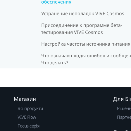
обеспечения
Устранение неполадок VIVE Cosmos
Присоединение к программе бета-
тестирования VIVE Cosmos
Настройка частоты источника питания
Что означают коды ошибок и сообщен
Что делать?
Магазин
Для Бі
Всі продукти
Рішен
VIVE Flow
Партне
Focus серія