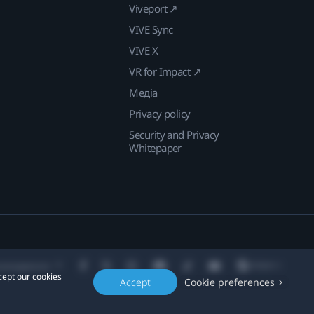
Viveport ↗
VIVE Sync
VIVE X
VR for Impact ↗
Медіа
Privacy policy
Security and Privacy
Whitepaper
находження:
cept our cookies
Accept
Cookie preferences