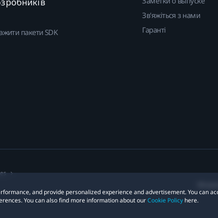
Заметки о выпуске
озробників
Зв'яжіться з нами
Гаранті
ажити пакети SDK
ies
Місцез
 performance, and provide personalized experience and advertisement. You can ac
erences. You can also find more information about our
Cookie Policy
here.