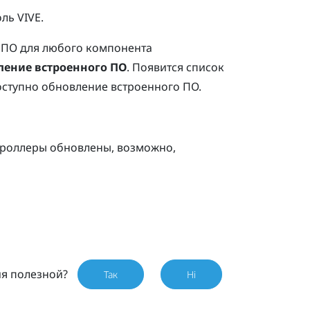
ль VIVE
.
 ПО для любого компонента
ление встроенного ПО
.
Появится список
оступно обновление встроенного ПО.
троллеры обновлены, возможно,
ия полезной?
Так
Ні