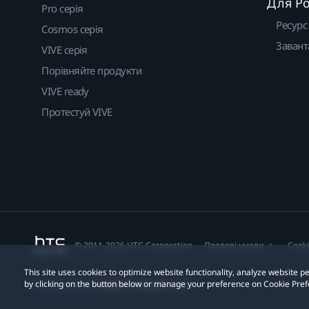
Для Р
Pro серія
Ресурс
Cosmos серія
Завант
VIVE серія
Порівняйте продукти
VIVE ready
Протестуй VIVE
© 2011-2026 HTC Corporation
Правові умови
Cook
This site uses cookies to optimize website functionality, analyze website
by clicking on the button below or manage your preference on Cookie Pref
Privacy Contact:
Global-Privacy@htc.com