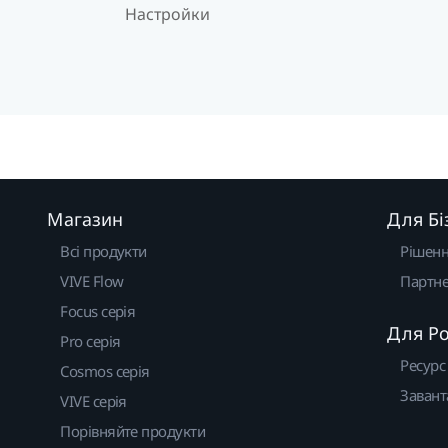
Настройки
Магазин
Для Бі
Всі продукти
Рішен
VIVE Flow
Партне
Focus серія
Для Р
Pro серія
Ресурс
Cosmos серія
Завант
VIVE серія
Порівняйте продукти