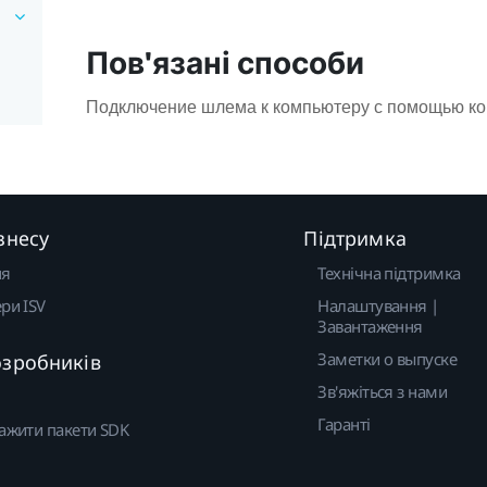
Пов'язані способи
Подключение шлема к компьютеру с помощью к
знесу
Підтримка
ня
Технічна підтримка
ри ISV
Налаштування |
Завантаження
Заметки о выпуске
озробників
Зв'яжіться з нами
Гаранті
ажити пакети SDK