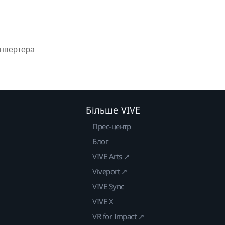
онвертера
Більше VIVE
Прес-центр
Блог
VIVE Arts ↗
Viveport ↗
VIVE Sync
VIVE X
VR for Impact ↗