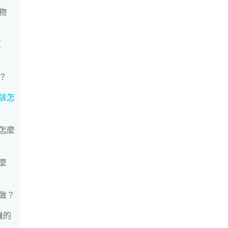
物
耳
？
該怎
怎麼
麼
做？
相機的