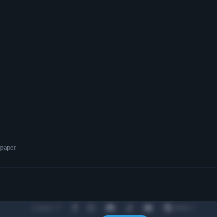
epaper
Location