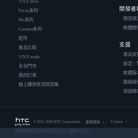
VIVE Flow
開發者
Focus系列
開發資
Pro系列
軟體開
Cosmos系列
配件
支援
產品比較
產品支
VIVE ready
設定 |
全台門市
軟體版
我的訂單
聯絡我
線上購物常見問答集
保固條
© 2011-2026 HTC Corporation
Cookies
使用條款
宏達國際電子股份有限公司 | 統一編號16003518