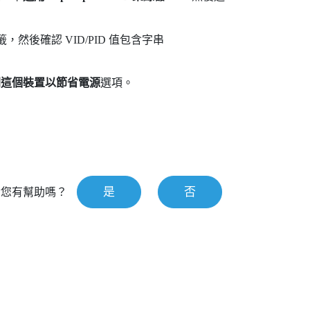
籤，然後確認 VID/PID 值包含字串
閉這個裝置以節省電源
選項。
是
否
對您有幫助嗎？