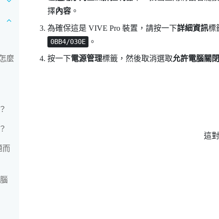
擇
內容
。
為確保這是
VIVE Pro
裝置，請按一下
詳細資訊
標
。
0BB4/030E
怎麼
按一下
電源管理
標籤，然後取消選取
允許電腦關
？
？
這
題而
電腦