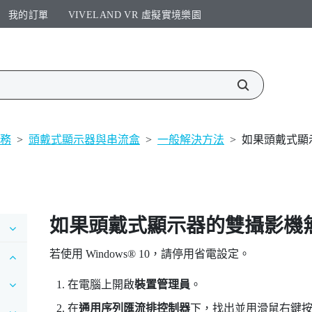
我的訂單
VIVELAND VR 虛擬實境樂園​
服務
>
頭戴式顯示器與串流盒
>
一般解決方法
>
如果頭戴式顯
如果頭戴式顯示器的雙攝影機
若使用
Windows®
10，請停用省電設定。
在電腦上開啟
裝置管理員
。
在
通用序列匯流排控制器
下，找出並用滑鼠右鍵