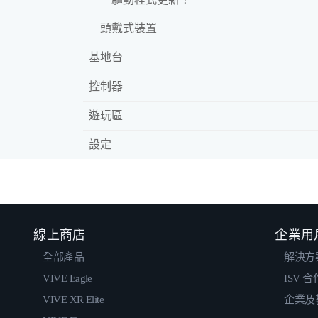
頭戴式裝置
基地台
控制器
遊玩區
設定
線上商店
企業用
全部產品
解決方
VIVE Eagle
ISV 
VIVE XR Elite
企業及