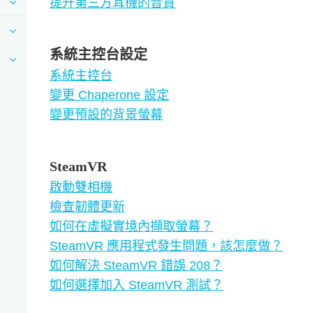
提升第三方耳機的音質
系統主控台設定
系統主控台
變更 Chaperone 設定
變更預設的背景螢幕
SteamVR
啟動雙相機
檢查韌體更新
如何在虛擬實境內擷取螢幕？
SteamVR 應用程式發生問題，該怎麼做？
如何解決 SteamVR 錯誤 208？
如何選擇加入 SteamVR 測試？