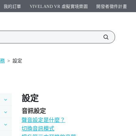
我的訂單
VIVELAND VR 虛擬實境樂園​
開發者徵件計畫​
服務
>
設定
設定
音訊設定
聲音設定是什麼？
切換音訊模式