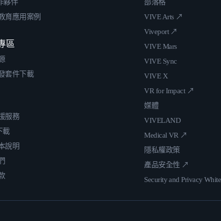
合作夥伴
部落格
教育應用案例
VIVE Arts ↗
Viveport ↗
專區
VIVE Mars
源
VIVE Sync
發套件下載
VIVE X
VR for Impact ↗
媒體
援服務
VIVELAND
 下載
Medical VR ↗
本說明
隱私權政策
們
產品安全性 ↗
款
Security and Privacy Whit