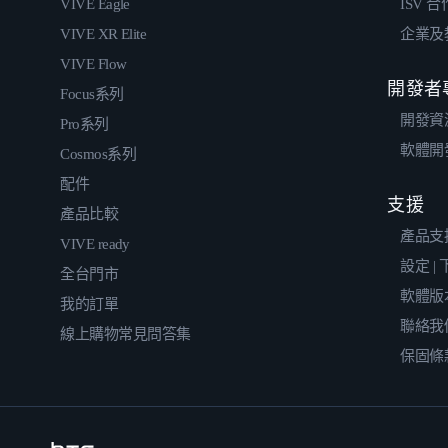
VIVE Eagle
ISV 
VIVE XR Elite
企業及
VIVE Flow
開發者
Focus系列
開發資
Pro系列
軟體開
Cosmos系列
配件
支援
產品比較
產品支
VIVE ready
設定 |
全台門市
軟體版
我的訂單
聯絡我
線上購物常見問答集
保固條