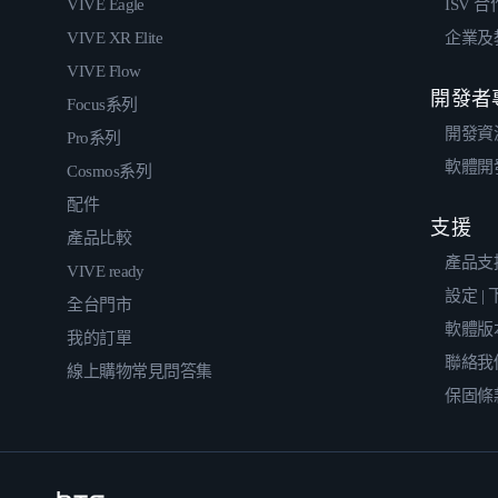
VIVE Eagle
ISV 
VIVE XR Elite
企業及
VIVE Flow
開發者
Focus系列
開發資
Pro系列
軟體開
Cosmos系列
配件
支援
產品比較
產品支
VIVE ready
設定 |
全台門市
軟體版
我的訂單
聯絡我
線上購物常見問答集
保固條