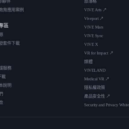
合作夥伴
部落格
教育應用案例
VIVE Arts ↗
Viveport ↗
專區
VIVE Mars
源
VIVE Sync
發套件下載
VIVE X
VR for Impact ↗
媒體
援服務
VIVELAND
 下載
Medical VR ↗
本說明
隱私權政策
們
產品安全性 ↗
款
Security and Privacy Whit