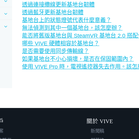
透過連接纜線更新基地台韌體
透過藍牙更新基地台韌體
基地台上的狀態燈號代表什麼意義？
無法偵測到其中一個基地台，該怎麼辦？
能否將舊版基地台與 SteamVR 基地台 2.0 搭
哪些 VIVE 硬體相容於基地台？
是否需要使用同步傳輸線？
如果基地台不小心損壞，是否在保固範圍內？
使用 VIVE Pro 時，電視遙控器失去作用。該
戶
關於 VIVE
案
新聞稿