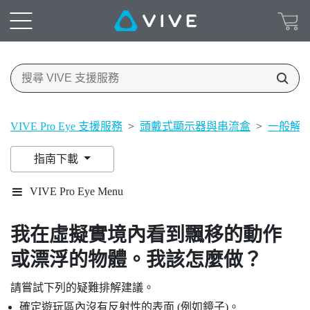
VIVE Pro Eye 支援服務
>
頭戴式顯示器與串流盒
>
一般解
指南下載
VIVE Pro Eye Menu
我在虛擬實境內看到飄移的動作
或漂浮的物體。我該怎麼做？
請嘗試下列的疑難排解建議。
確定遊玩區內沒有反射性的表面 (例如鏡子)。