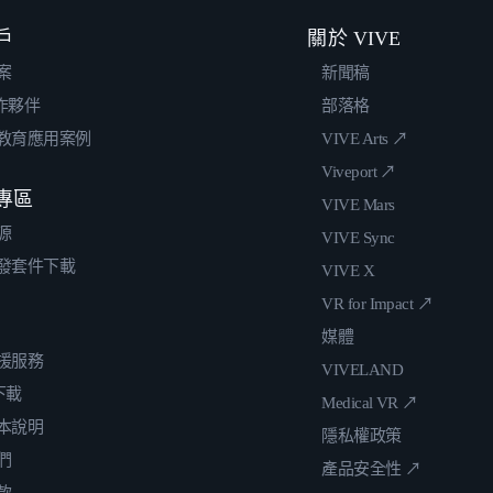
戶
關於 VIVE
案
新聞稿
合作夥伴
部落格
教育應用案例
VIVE Arts ↗
Viveport ↗
專區
VIVE Mars
源
VIVE Sync
發套件下載
VIVE X
VR for Impact ↗
媒體
援服務
VIVELAND
 下載
Medical VR ↗
本說明
隱私權政策
們
產品安全性 ↗
款