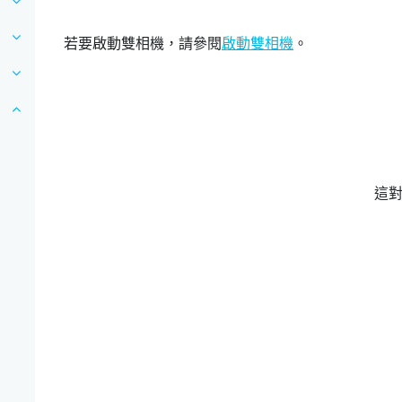
若要啟動雙相機，請參閱
啟動雙相機
。
這
？