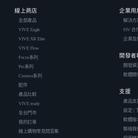
線上商店
企業用
全部產品
解決方
VIVE Eagle
ISV 
VIVE XR Elite
企業及
VIVE Flow
開發者
Focus系列
開發資
Pro系列
軟體開
Cosmos系列
配件
支援
產品比較
產品支
VIVE ready
設定 |
全台門市
軟體版
我的訂單
聯絡我
線上購物常見問答集
保固條