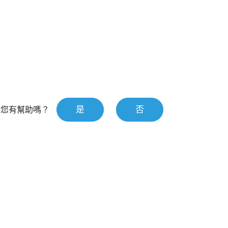
是
否
對您有幫助嗎？