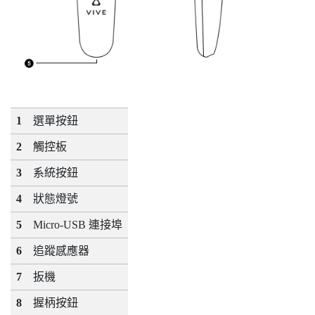
1
選單
按鈕
2
觸控板
3
系統
按鈕
4
狀態燈號
5
Micro-USB 連接埠
6
追蹤感應器
7
扳機
8
握柄
按鈕