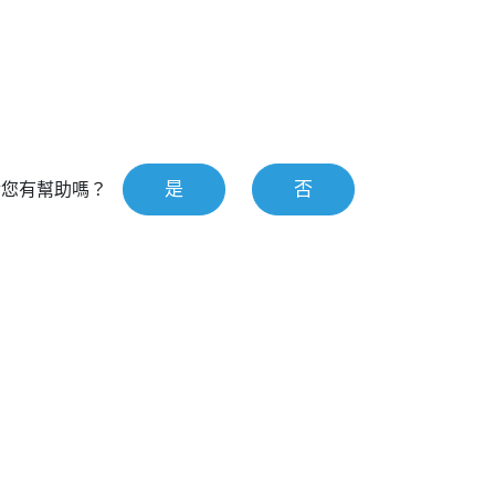
是
否
對您有幫助嗎？