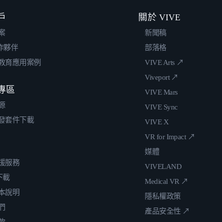
戶
關於 VIVE
案
新聞稿
合作夥伴
部落格
教育應用案例
VIVE Arts ↗
Viveport ↗
專區
VIVE Mars
源
VIVE Sync
發套件下載
VIVE X
VR for Impact ↗
媒體
援服務
VIVELAND
 下載
Medical VR ↗
本說明
隱私權政策
們
產品安全性 ↗
款