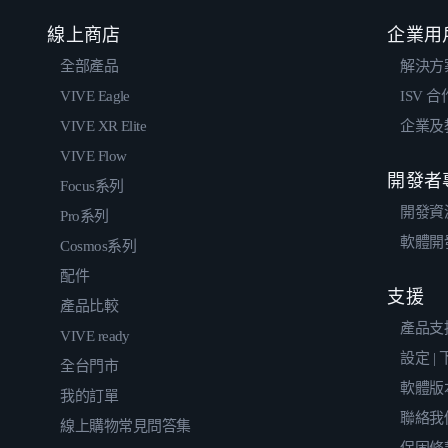
線上商店
企業用
全部產品
解決方
VIVE Eagle
ISV 
VIVE XR Elite
企業及
VIVE Flow
開發者
Focus系列
開發資
Pro系列
軟體開
Cosmos系列
配件
支援
產品比較
產品支
VIVE ready
設定 |
全台門市
軟體版
我的訂單
聯絡我
線上購物常見問答集
保固條