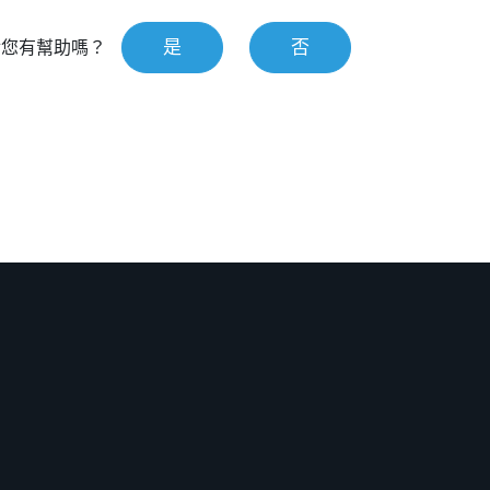
是
否
對您有幫助嗎？