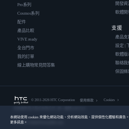
開發資
Pro系列
軟體開
Cosmos系列
配件
支援
產品比較
產品支
VIVE ready
設定 |
全台門市
軟體版
我的訂單
聯絡我
線上購物常見問答集
保固條
© 2011-2026 HTC Corporation
Cookies
使用條款
宏達國際電子股份有限公司 | 統一編號16003518
本網站使用 cookies 來優化網站功能、分析網站效能、提供個性化體驗和廣告。
更多訊息。
隱私聯絡:
Global-Privacy@htc.com