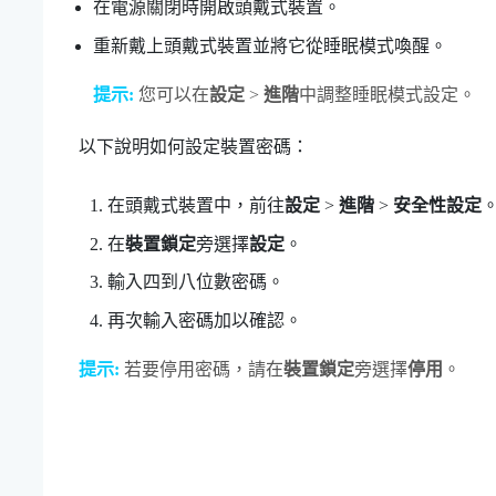
在電源關閉時開啟頭戴式裝置。
重新戴上頭戴式裝置並將它從睡眠模式喚醒。
提示:
您可以在
設定
>
進階
中調整睡眠模式設定。
以下說明如何設定裝置密碼：
在頭戴式裝置中，前往
設定
>
進階
>
安全性設定
在
裝置鎖定
旁選擇
設定
。
輸入四到八位數密碼。
再次輸入密碼加以確認。
提示:
若要停用密碼，請在
裝置鎖定
旁選擇
停用
。