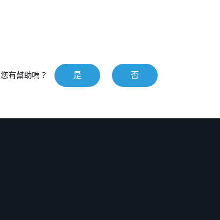
是
否
對您有幫助嗎？