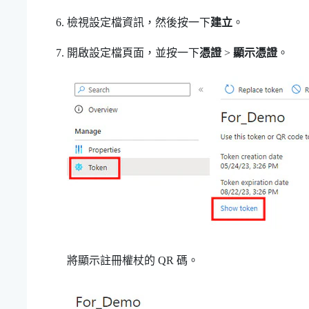
檢視設定檔資訊，然後按一下
建立
。
開啟設定檔頁面，並按一下
憑證
>
顯示憑證
。
將顯示註冊權杖的 QR 碼。