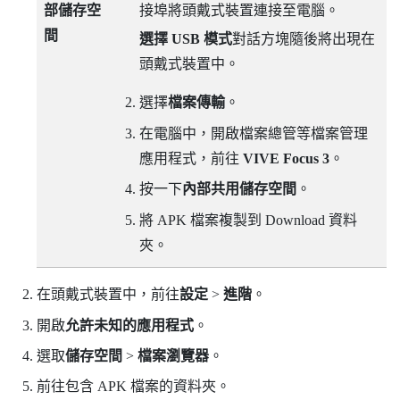
部儲存空
接埠將頭戴式裝置連接至電腦。
間
選擇 USB 模式
對話方塊隨後將出現在
頭戴式裝置中。
選擇
檔案傳輸
。
在電腦中，開啟
檔案總管
等檔案管理
應用程式，前往
VIVE Focus 3
。
按一下
內部共用儲存空間
。
將 APK 檔案複製到
Download
資料
夾。
在頭戴式裝置中，前往
設定
>
進階
。
開啟
允許未知的應用程式
。
選取
儲存空間
>
檔案瀏覽器
。
前往包含 APK 檔案的資料夾。