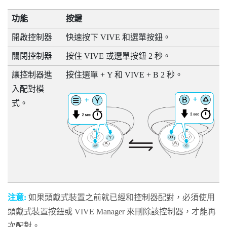
功能
按鍵
開啟控制器
快速按下
VIVE
和
選單
按鈕。
關閉控制器
按住
VIVE
或
選單
按鈕 2 秒。
讓控制器進
按住
選單
+
Y
和
VIVE
+
B
2 秒。
入配對模
式。
注意:
如果頭戴式裝置之前就已經和控制器配對，必須使用
頭戴式裝置按鈕
或
VIVE Manager
來刪除該控制器，才能再
次配對。