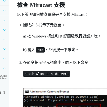
檢查
Miracast
支援
以下說明如何檢查電腦是否支援
Miracast
：
開啟命令提示字元視窗。
a)
按
Windows 標誌
和
R
鍵開啟
執行
對話方塊。
b)
輸入
，然後按一下
確定
。
cmd
在命令提示字元視窗中，輸入以下命令：
netsh wlan show drivers
錄製
串流