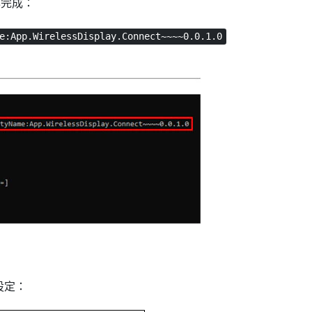
作完成：
e:App.WirelessDisplay.Connect~~~~0.0.1.0
設定：