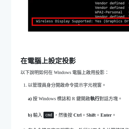
在電腦上設定投影
以下說明如何在
Windows
電腦上啟用投影：
以管理員身分開啟命令提示字元視窗。
a)
按
Windows 標誌
和
R
鍵開啟
執行
對話方塊。
b)
輸入
，然後按
Ctrl
+
Shift
+
Enter
。
cmd