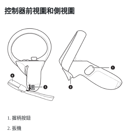
控制器前視圖和側視圖
握柄
按鈕
扳機