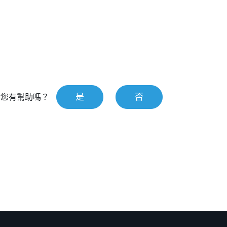
是
否
對您有幫助嗎？