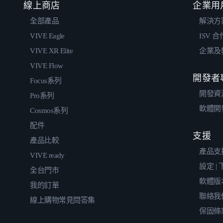
線上商店
企業用
全部產品
解決方
VIVE Eagle
ISV 
VIVE XR Elite
企業及
VIVE Flow
開發者
Focus系列
開發資
Pro系列
軟體開
Cosmos系列
配件
支援
產品比較
產品支
VIVE ready
設定 |
全台門市
軟體版
我的訂單
聯絡我
線上購物常見問答集
保固條