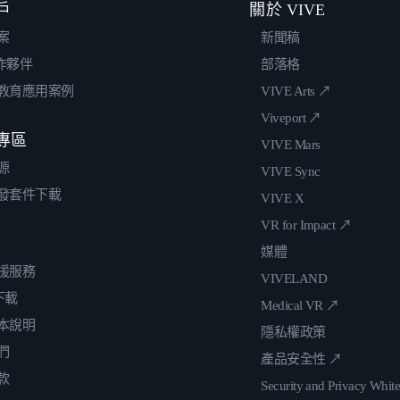
戶
關於 VIVE
案
新聞稿
合作夥伴
部落格
教育應用案例
VIVE Arts ↗
Viveport ↗
專區
VIVE Mars
源
VIVE Sync
發套件下載
VIVE X
VR for Impact ↗
媒體
援服務
VIVELAND
 下載
Medical VR ↗
本說明
隱私權政策
們
產品安全性 ↗
款
Security and Privacy Whit