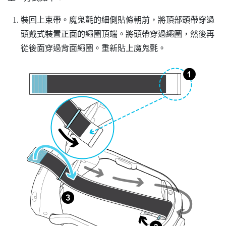
裝回上束帶。魔鬼氈的細側貼條朝前，將頂部頭帶穿過
頭戴式裝置正面的繩圈頂端。將頭帶穿過繩圈，然後再
從後面穿過背面繩圈。重新貼上魔鬼氈。