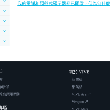
我的電腦和頭戴式顯示器都已開啟，但為何什
戶
關於 VIVE
案
新聞稿
合作夥伴
部落格
教育應用案例
VIVE Arts ↗
Viveport ↗
專區
VIVE Mars