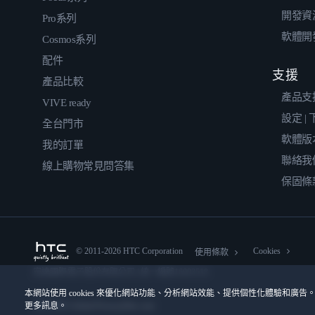
開發資
Pro系列
軟體開
Cosmos系列
配件
支援
產品比較
產品支
VIVE ready
設定 |
全台門市
軟體版
我的訂單
聯絡我
線上購物常見問答集
保固條
© 2011-2026 HTC Corporation
Cookies
使用條款
宏達國際電子股份有限公司 | 統一編號16003518
本網站使用 cookies 來優化網站功能、分析網站效能、提供個性化體驗和廣告。
更多訊息。
隱私聯絡:
Global-Privacy@htc.com