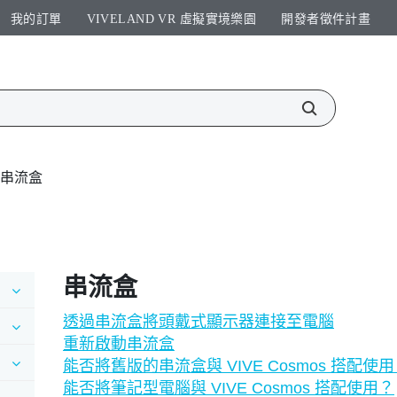
我的訂單
VIVELAND VR 虛擬實境樂園​
開發者徵件計畫​
串流盒
串流盒
透過串流盒將頭戴式顯示器連接至電腦
重新啟動串流盒
能否將舊版的串流盒與 VIVE Cosmos 搭配使
能否將筆記型電腦與 VIVE Cosmos 搭配使用？