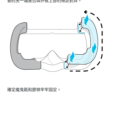
墊的另一端是否與外框上部的標記對齊。
確定魔鬼氈和膠條牢牢固定。