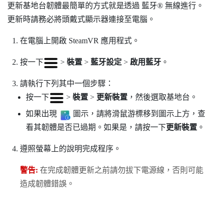
更新基地台韌體最簡單的方式就是透過
藍牙®
無線進行。
更新時請務必將頭戴式顯示器連接至電腦。
在電腦上開啟
SteamVR
應用程式。
按一下
>
裝置
>
藍牙設定
>
啟用藍牙
。
請執行下列其中一個步驟：
按一下
>
裝置
>
更新裝置
，然後選取基地台。
如果出現
圖示，請將滑鼠游標移到圖示上方，查
看其韌體是否已過期。如果是，請按一下
更新裝置
。
遵照螢幕上的說明完成程序。
警告:
在完成韌體更新之前請勿拔下電源線，否則可能
造成韌體錯誤。