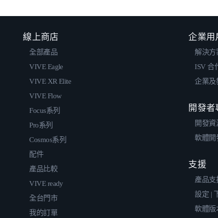
線上商店
企業用
全部產品
解決方
VIVE Eagle
ISV 
VIVE XR Elite
企業及
VIVE Flow
開發者
Focus系列
開發資
Pro系列
軟體開
Cosmos系列
配件
支援
產品比較
產品支
VIVE ready
設定 |
全台門市
軟體版
我的訂單