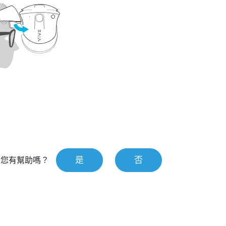
是
否
對您有幫助嗎？