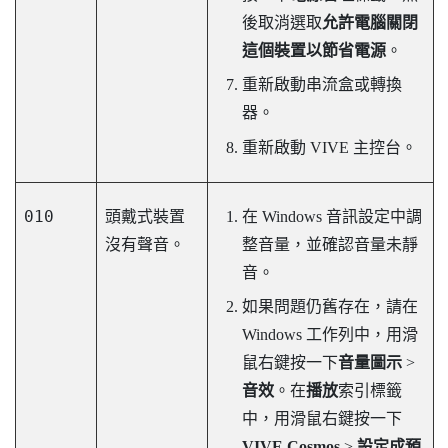
後取消選取
允許電腦關閉
這個裝置以節省電源
。
重新啟動串流盒或轉換
器。
重新啟動
VIVE 主控台
。
010
頭戴式裝置
在
Windows
音訊設定中調
沒有聲音。
整音量，並確認音量未靜
音。
如果問題仍舊存在，請在
Windows
工作列中，用滑
鼠右鍵按一下
音量圖示
>
音效
。在
播放
索引標籤
中，用滑鼠右鍵按一下
VIVE Cosmos
>
設定成預