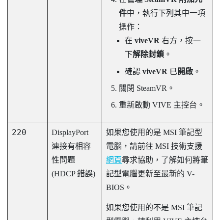
件
中，執行下列其中一項
操作：
在
viveVR
右方，按一
下
解除封鎖
。
確認
viveVR
已
開啟
。
關閉
SteamVR
。
重新啟動
VIVE 主控台
。
220
DisplayPort
如果您使用的是 MSI 筆記型
連接有相容
電腦，請前往 MSI 技術支援
性問題
網頁
尋求協助，了解如何將筆
(HDCP 錯誤)
記型電腦更新至最新的 V-
BIOS。
如果您使用的不是 MSI 筆記