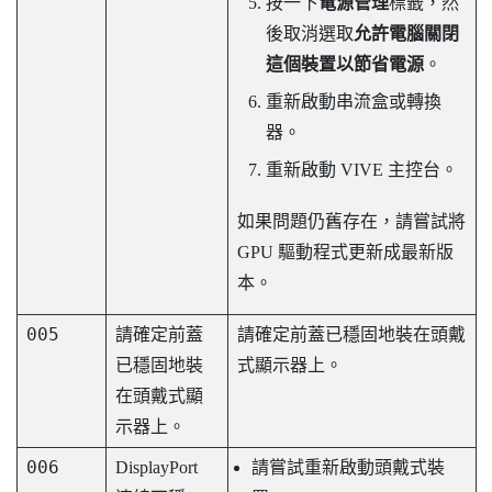
按一下
電源管理
標籤，然
後取消選取
允許電腦關閉
這個裝置以節省電源
。
重新啟動串流盒或轉換
器。
重新啟動
VIVE 主控台
。
如果問題仍舊存在，請嘗試將
GPU 驅動程式更新成最新版
本。
005
請確定前蓋
請確定前蓋已穩固地裝在頭戴
已穩固地裝
式顯示器上。
在頭戴式顯
示器上。
006
DisplayPort
請嘗試重新啟動頭戴式裝