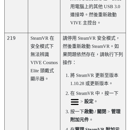
用電腦上的其他 USB 3.0
連接埠。然後重新啟動
VIVE 主控台
。
219
SteamVR
在
請停用
SteamVR
安全模式，
安全模式下
然後重新啟動
SteamVR
。如
無法辨識
果問題依然存在，請執行下列
VIVE Cosmos
操作：
Elite
頭戴式
將
SteamVR
更新至版本
顯示器。
1.10.28 或更新版本。
在
SteamVR
中，按一下
>
設定
。
按一下
啟動 / 關閉
>
管理
附加元件
。
在
管理 SteamVR 附加元