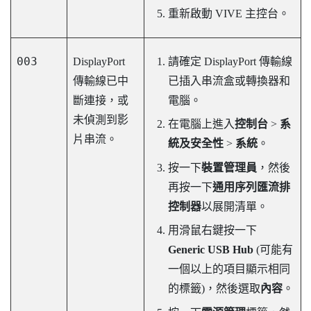
重新啟動
VIVE 主控台
。
003
DisplayPort
請確定
DisplayPort
傳輸線
傳輸線已中
已插入串流盒或轉換器和
斷連接，或
電腦。
未偵測到影
在電腦上進入
控制台
>
系
片串流。
統及安全性
>
系統
。
按一下
裝置管理員
，然後
再按一下
通用序列匯流排
控制器
以展開清單。
用滑鼠右鍵按一下
Generic USB Hub
(可能有
一個以上的項目顯示相同
的標籤)，然後選取
內容
。