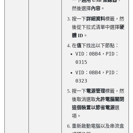
一下
通用 USB 集線器
，
然後選擇
內容
。
按一下
詳細資料
標籤，然
後從下拉式清單中選擇
硬
體 ID
。
在
值
下找出以下節點：
VID：0BB4，PID：
0315
VID：0BB4，PID：
0323
按一下
電源管理
標籤，然
後取消選取
允許電腦關閉
這個裝置以節省電源
選
項。
重新啟動電腦以及串流盒