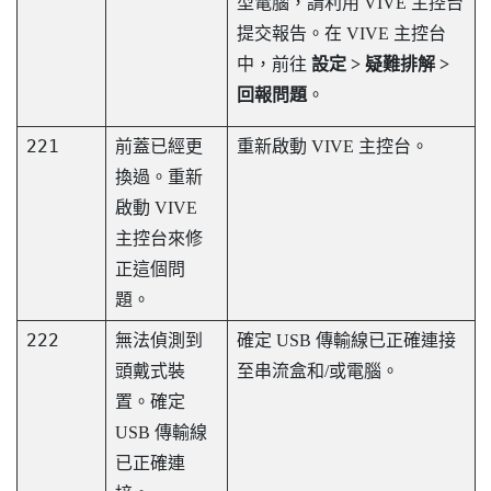
型電腦，請利用
VIVE 主控台
提交報告。在
VIVE 主控台
中，前往
設定 > 疑難排解 >
回報問題
。
221
前蓋已經更
重新啟動
VIVE 主控台
。
換過。重新
啟動
VIVE
主控台
來修
正這個問
題。
222
無法偵測到
確定 USB 傳輸線已正確連接
頭戴式裝
至串流盒和/或電腦。
置。確定
USB 傳輸線
已正確連