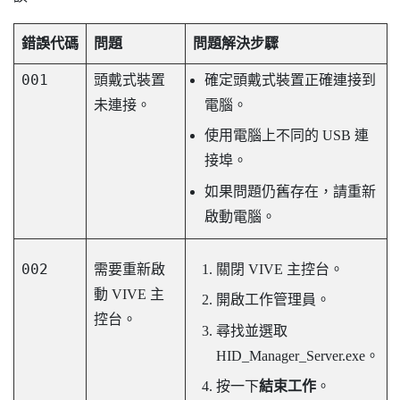
錯誤代碼
問題
問題解決步驟
001
頭戴式裝置
確定頭戴式裝置正確連接到
未連接。
電腦。
使用電腦上不同的 USB 連
接埠。
如果問題仍舊存在，請重新
啟動電腦。
002
需要重新啟
關閉
VIVE 主控台
。
動
VIVE 主
開啟工作管理員。
控台
。
尋找並選取
HID_Manager_Server.exe
。
按一下
結束工作
。