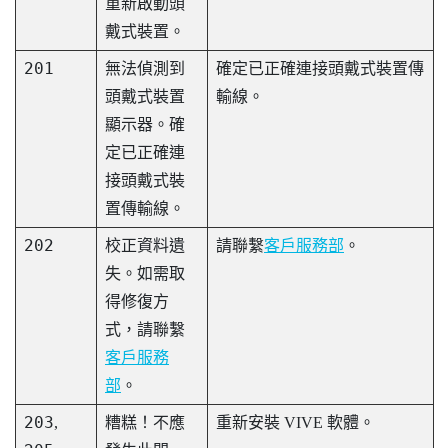
重新啟動頭
戴式裝置。
201
無法偵測到
確定已正確連接頭戴式裝置傳
頭戴式裝置
輸線。
顯示器。確
定已正確連
接頭戴式裝
置傳輸線。
202
校正資料遺
請聯繫
客戶服務部
。
失。如需取
得修復方
式，請聯繫
客戶服務
部
。
203
,
糟糕！不應
重新安裝 VIVE 軟體。