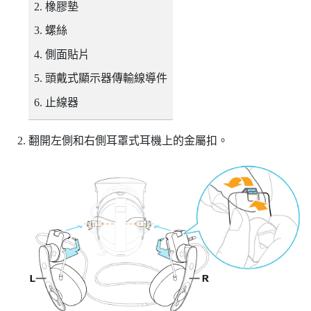
橡膠墊
螺絲
側面貼片
頭戴式顯示器傳輸線導件
止線器
翻開左側和右側耳罩式耳機上的金屬扣。