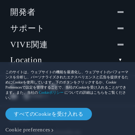
開発者
サポート
VIVE関連
Location
このサイトは、ウェブサイトの機能を最適化し、ウェブサイトのパフォーマ
ンスを分析し、パーソナライズされたエクスペリエンスと広告を提供するた
めにCookieを使用しています。下のボタンをクリックするか、Cookie
Preferencesで設定を管理することで、当社のCookieを受け入れることができ
ます。また、当社の
Cookieポリシー
についての詳細はこちらをご覧くださ
い。
© 2011-2026 HTC Corporation
すべてのCookieを受け入れる
Cookies
法的情報
Cookie preferences
プライバシー連絡先:
Global-Privacy@htc.com