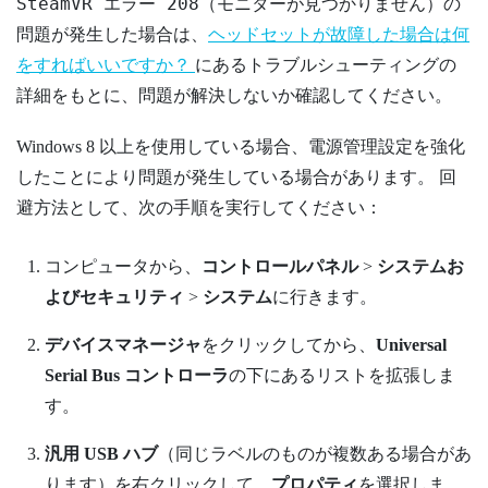
SteamVR エラー 208（モニターが見つかりません）
の
問題が発生した場合は、
ヘッドセットが故障した場合は何
をすればいいですか？
にあるトラブルシューティングの
詳細をもとに、問題が解決しないか確認してください。
Windows
8 以上を使用している場合、電源管理設定を強化
したことにより問題が発生している場合があります。 回
避方法として、次の手順を実行してください：
コンピュータから、
コントロールパネル
>
システムお
よびセキュリティ
>
システム
に行きます。
デバイスマネージャ
をクリックしてから、
Universal
Serial Bus コントローラ
の下にあるリストを拡張しま
す。
汎用 USB ハブ
（同じラベルのものが複数ある場合があ
ります）を右クリックして、
プロパティ
を選択しま