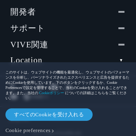
開発者
サポート
VIVE関連
Location
このサイトは、ウェブサイトの機能を最適化し、ウェブサイトのパフォーマ
ンスを分析し、パーソナライズされたエクスペリエンスと広告を提供するた
めにCookieを使用しています。下のボタンをクリックするか、Cookie
Preferencesで設定を管理することで、当社のCookieを受け入れることができ
ます。また、当社の
Cookieポリシー
についての詳細はこちらをご覧くださ
い。
© 2011-2026 HTC Corporation
すべてのCookieを受け入れる
Cookies
法的情報
Cookie preferences
プライバシー連絡先:
Global-Privacy@htc.com