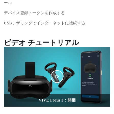
ール
デバイス登録トークンを作成する
USBテザリングでインターネットに接続する
ビデオ チュートリアル
VIVE Focus3でスクリーンショットを撮影し動画を録
画する
VIVE Focus 3：ヘッドセットとコントローラー
VIVE Focus 3でハンドトラッキングを使用する
VIVE マネージャーアプリを使用する
VIVE Focus 3：はじめましょう
VR 画面をテレビに映し出す
キオスクモードの設定
VIVE Focus 3：開梱