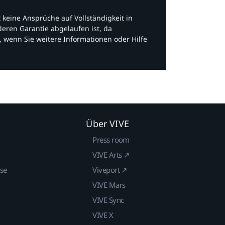
bt keine Ansprüche auf Vollständigkeit in
eren Garantie abgelaufen ist, da
, wenn Sie weitere Informationen oder Hilfe
Über VIVE
Press room
VIVE Arts ↗
ise
Viveport ↗
VIVE Mars
VIVE Sync
VIVE X