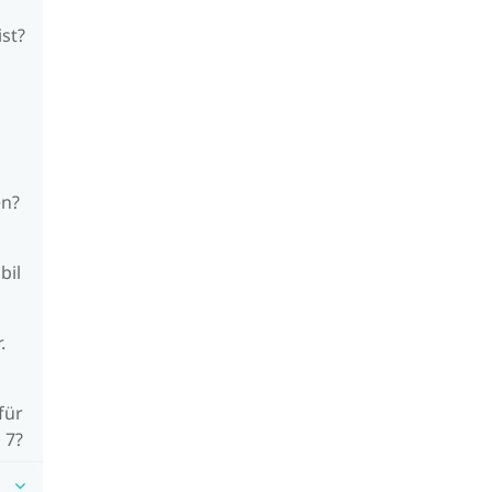
ist?
en?
bil
.
für
 7?