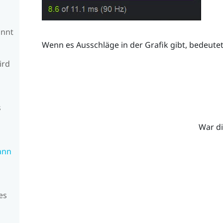
annt
Wenn es Ausschläge in der Grafik gibt, bedeutet
ird
s
s
War di
ann
es