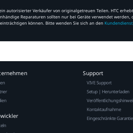
nd ein autorisierter Verkäufer von originalgetreuen Teilen. HTC erhe
nhändige Reparaturen sollten nur bei Geräte verwendet werden, d
einträchtigen können. Bitte wenden Sie sich an den
Kundendienst
nternehmen
Support
gen
VIVE Support
tner
Setup | Herunterladen
dien
Veröffentlichungshinwe
Kontaktaufnahme
twickler
Eingeschränkte Garantie
keln