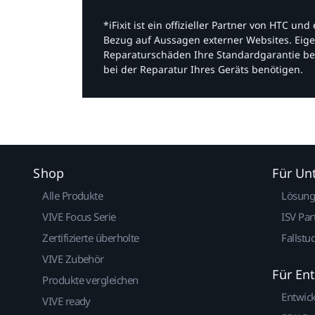
*iFixit ist ein offizieller Partner von HTC u
Bezug auf Aussagen externer Websites. Eige
Reparaturschäden Ihre Standardgarantie be
bei der Reparatur Ihres Geräts benötigen.​
Shop
Für U
Alle Produkte
Lösun
VIVE Focus Serie
ISV Par
Zertifizierte überholte
Fallstu
VIVE Zubehör
Für En
Produkte vergleichen
Entwic
VIVE ready