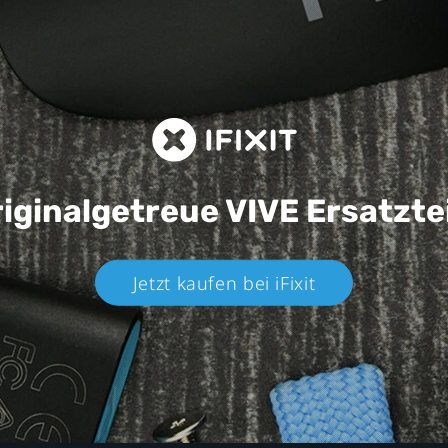
iginalgetreue VIVE
Ersatzte
Jetzt kaufen bei iFixit​