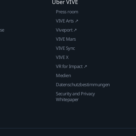
Über VIVE
Press room
VIVE Arts ↗
ise
Viveport ↗
VIVE Mars
VIVE Sync
VIVE X
VR for Impact ↗
Medien
Datenschutzbestimmungen
Security and Privacy
Whitepaper