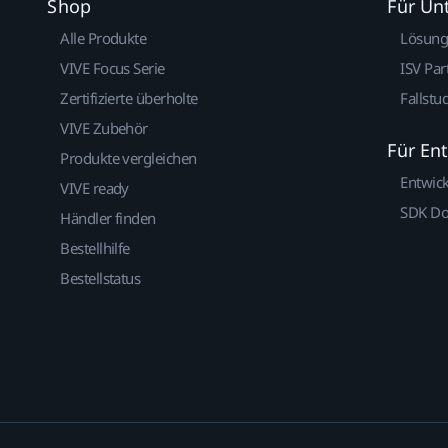
Shop
Für U
Alle Produkte
Lösun
VIVE Focus Serie
ISV Par
Zertifizierte überholte
Fallstu
VIVE Zubehör
Für En
Produkte vergleichen
Entwic
VIVE ready
SDK D
Händler finden
Bestellhilfe
Bestellstatus