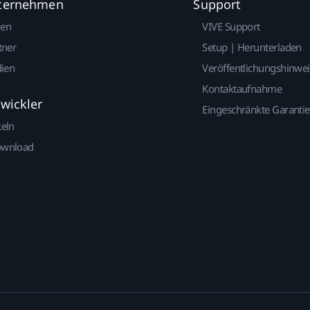
nternehmen
Support
gen
VIVE Support
tner
Setup | Herunterladen
dien
Veröffentlichungshinwe
Kontaktaufnahme
twickler
Eingeschränkte Garantie
keln
ownload