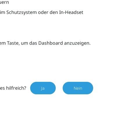
uern
 im
Schutzsystem
oder den In-Headset
tem
Taste, um das Dashboard anzuzeigen.
es hilfreich?
Ja
Nein