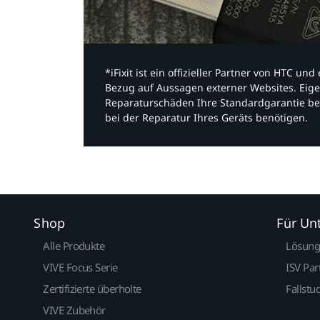
*iFixit ist ein offizieller Partner von HTC u
Bezug auf Aussagen externer Websites. Eige
Reparaturschäden Ihre Standardgarantie be
bei der Reparatur Ihres Geräts benötigen.​
Shop
Für U
Alle Produkte
Lösun
VIVE Focus Serie
ISV Par
Zertifizierte überholte
Fallstu
VIVE Zubehör