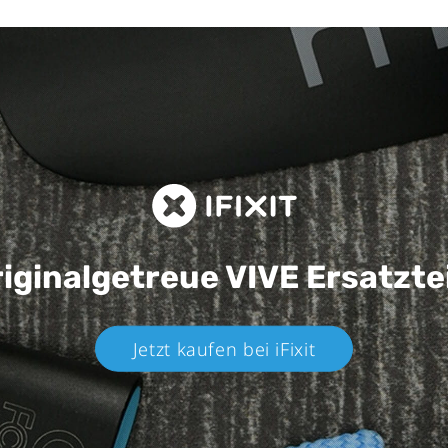
iginalgetreue VIVE
Ersatzte
Jetzt kaufen bei iFixit​