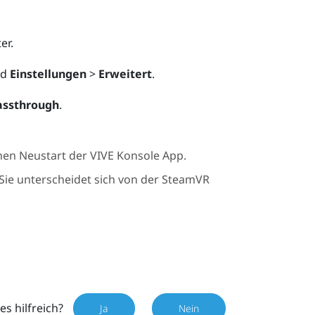
er.
nd
Einstellungen
>
Erweitert
.
assthrough
.
inen Neustart der
VIVE Konsole
App.
 Sie unterscheidet sich von der
SteamVR
es hilfreich?
Ja
Nein