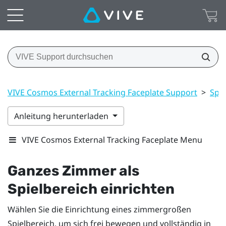
VIVE Cosmos External Tracking Faceplate Support
>
Spie
Anleitung herunterladen
VIVE Cosmos External Tracking Faceplate Menu
Ganzes Zimmer als
Spielbereich
einrichten
Wählen Sie die Einrichtung eines zimmergroßen
Spielbereich
, um sich frei bewegen und vollständig in