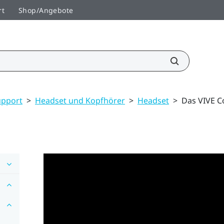
rt
Shop/Angebote
upport
>
Headset und Kopfhörer
>
Headset
>
Das VIVE C