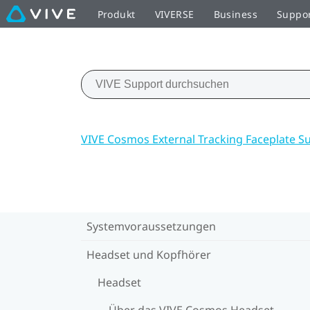
Produkt
VIVERSE
Business
Suppo
VIVE Cosmos External Tracking Faceplate S
Systemvoraussetzungen
Headset und Kopfhörer
Headset
Über das VIVE Cosmos Headset