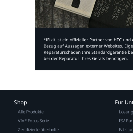
*iFixit ist ein offizieller Partner von HTC u
Bezug auf Aussagen externer Websites. Eige
Reparaturschäden Ihre Standardgarantie be
bei der Reparatur Ihres Geräts benötigen.​
Shop
Für U
Alle Produkte
Lösun
VIVE Focus Serie
ISV Par
Zertifizierte überholte
Fallstu