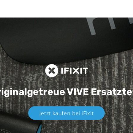
iginalgetreue VIVE
Ersatzte
Jetzt kaufen bei iFixit​