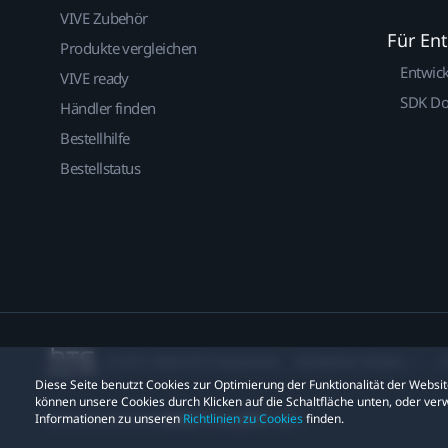
VIVE Zubehör
Für En
Produkte vergleichen
Entwic
VIVE ready
SDK D
Händler finden
Bestellhilfe
Bestellstatus
© 2011-2026 HTC Corporation
Rechtlicher Hinweis
C
Diese Seite benutzt Cookies zur Optimierung der Funktionalität der Webs
können unsere Cookies durch Klicken auf die Schaltfläche unten, oder verw
Datenschutzkontakt:
Global-Privacy@htc.com
Informationen zu unseren
Richtlinien zu Cookies
finden.