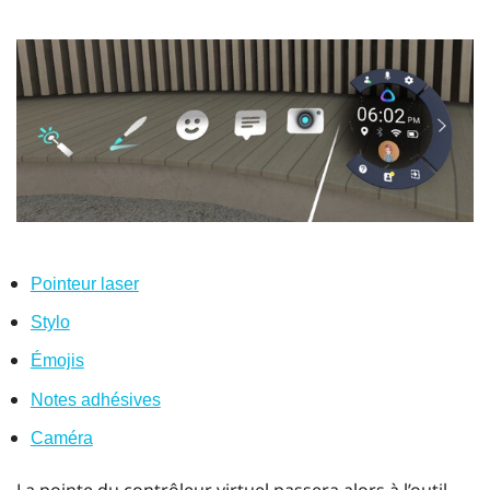
Pointeur laser
Stylo
Émojis
Notes adhésives
Caméra