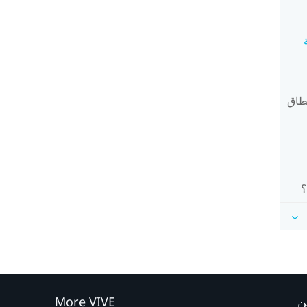
نطاق
؟
ن
More VIVE