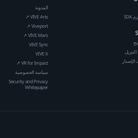
المدونة
SDK
VIVE Arts ↗
Viveport ↗
VIVE Mars ↗
تج
VIVE Sync
 التنزيل
VIVE X
الإصدار
VR for Impact ↗
سياسة الخصوصية
Security and Privacy
Whitepaper