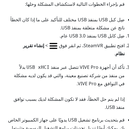
قم بإجراء الخطوات التالية لاستكشاف المشكلة وحلها:
صِل كبل USB بمنفذ USB مختلف للتأكيد على ما إذا كان الخطأ
ناتج عن مشكلة متعلقة بمنفذ USB.
صِل كابل USB بمنفذ USB 3.0 عام.
افتح تطبيق
SteamVR
، ثم انقر فوق
>
إنشاء تقرير
نظام
.
تأكد أن أجهزة
VIVE Pro
تتصل عبر منفذ
بدلاً
USB xHCI
من منفذ من شركة تصنيع معينة، والتي قد يكون لديه مشكلة
في التوافق مع
VIVE Pro
.
إذا لم يتم حل الخطأ، فقد لا تكون المشكلة لديك بسبب توافق
منفذ USB.
قم بتحديث برنامج تشغيل USB يدويًا على جهاز الكمبيوتر الخاص
بك. يمكنك أيضًا تنزيل تحديثات برامج التشغيل الرسمية وتثبيتها