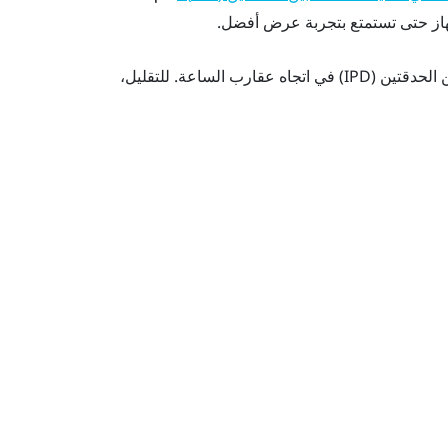
از حتى تستمتع بتجربة عرض أفضل.
لزيادة المسافة بين العدستين، قم بتدوير مقبض المسافة بين الحدقتين (IPD) في اتجاه عقارب الساعة. للتقليل،