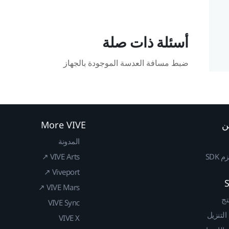
أسئلة ذات صلة
ضبط مسافة العدسة الموجودة بالجهاز
ن
More VIVE
المدونة
SDK
VIVE Arts ↗
Viveport ↗
VIVE Mars ↗
تج
VIVE Sync
 التنزيل
VIVE X