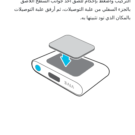
التركيب واضغط بإحكام للصق أحد جوانب السطح اللاصق
بالجزء السفلي من علبة التوصيلات، ثم أرفق علبة التوصيلات
بالمكان الذي تود تثبيتها به.