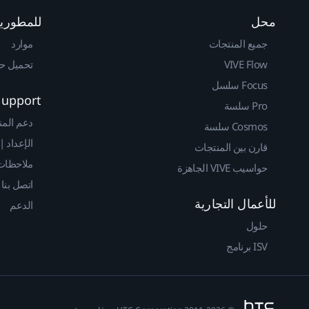
محل
للمطوري
جميع المنتجات
موارد
VIVE Flow
تحميل حزم 
Focus سلسل
Support
Pro سلسة
دعم المن
Cosmos سلسة
الإعداد |
قارن بين المنتجات
ملاحظات 
حواسيب VIVE الجاهزة
اتصل بنا
للأعمال التجارية
الدعم
حلول
ISV برنامج