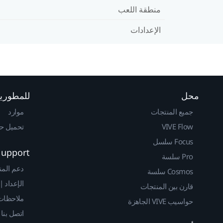
منطقة اللعب
الإعدادات
محل
للمطوري
جميع المنتجات
موارد
VIVE Flow
تحميل حزم 
Focus سلسل
Support
Pro سلسة
دعم المن
Cosmos سلسة
الإعداد |
قارن بين المنتجات
ملاحظات 
حواسيب VIVE الجاهزة
اتصل بنا