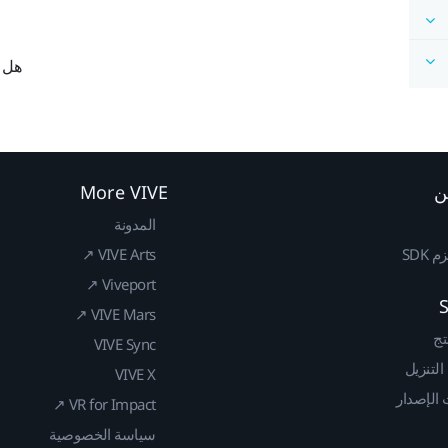
هل ك
ن
More VIVE
المدونة
SDK
VIVE Arts ↗
Viveport ↗
VIVE Mars ↗
تج
VIVE Sync
 التنزيل
VIVE X
الإصدار
VR for Impact ↗
سياسة الخصوصية