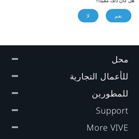
هل كان ذلك مفيدًا؟
نعم
لا
محل
للأعمال التجارية
للمطورين
Support
More VIVE