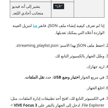
يشير إلى أنه فيديو
"‍LR"‍
متجانب أحادي البُعد.
إذا لم تعرف كيفية إنشاء ملف JSON، فانقر
لتنزيل العينة
هنا
الواردة أعلاه التي يمكنك تعديلها.
احفظ ملف JSON بهذا الاسم:
streaming_playlist.json
.
وصِّل الجهاز بالكمبيوتر التابع لك.
ارتِد جهازك.
في مربع الحوار
اختيار وضع USB
، حدد
نقل الملفات
.
اخلع الجهاز.
في الكمبيوتر التابع لك، افتح أحد تطبيقات إدارة الملفات، مثل:
File Explorer
. ادخل إلى الجهاز بالنقر على
VIVE Focus 3
>