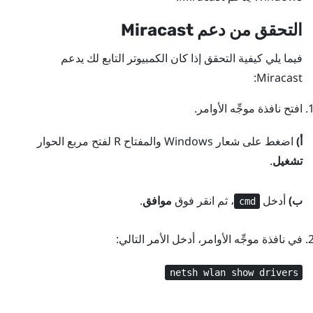
التحقق من دعم
Miracast
فيما يلي كيفية التحقق إذا كان الكمبيوتر التابع لك يدعم
:
Miracast
افتح نافذة موجِّه الأوامر.
أ)
اضغط على
شعار Windows
والمفتاح
R
لفتح مربع الحوار
تشغيل
.
ب)
أدخل
، ثم انقر فوق
موافق
.
cmd
في نافذة موجِّه الأوامر، أدخل الأمر التالي:
netsh wlan show drivers